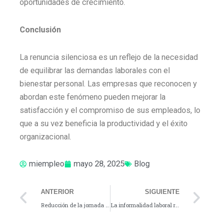
oportunidades de crecimiento.
Conclusión
La renuncia silenciosa es un reflejo de la necesidad
de equilibrar las demandas laborales con el
bienestar personal. Las empresas que reconocen y
abordan este fenómeno pueden mejorar la
satisfacción y el compromiso de sus empleados, lo
que a su vez beneficia la productividad y el éxito
organizacional.
miempleo
mayo 28, 2025
Blog
Prev
Ne
ANTERIOR
SIGUIENTE
Reducción de la jornada laboral: ¿cómo impactará trabajar 44 horas semanales desde julio?
La informalidad laboral repunta en Colombia: más del 57% trabaja sin contrato