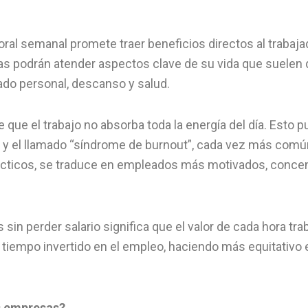
boral semanal promete traer beneficios directos al trabaj
as podrán atender aspectos clave de su vida que suelen q
idado personal, descanso y salud.
que el trabajo no absorba toda la energía del día. Esto p
 y el llamado “síndrome de burnout”, cada vez más común
ácticos, se traduce en empleados más motivados, conce
in perder salario significa que el valor de cada hora tra
 tiempo invertido en el empleo, haciendo más equitativo 
s empresas?