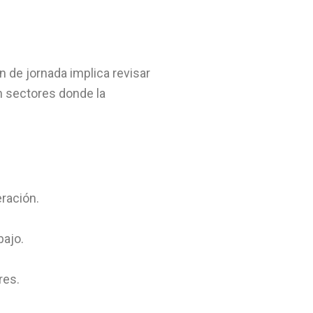
n de jornada implica revisar
n sectores donde la
eración.
bajo.
res.