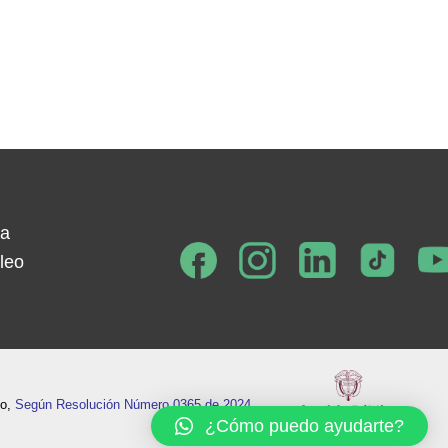
ta
leo
eo,
Según Resolución Número 0365 de 2024.
¿Cómo puedo ayudarte?