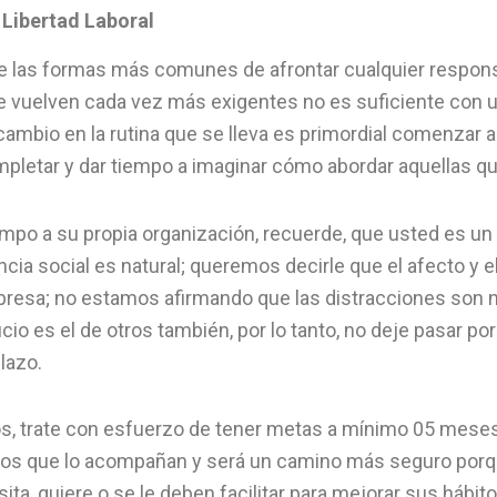
e Libertad Laboral
de las formas más comunes de afrontar cualquier respons
e vuelven cada vez más exigentes no es suficiente con u
n cambio en la rutina que se lleva es primordial comenzar
letar y dar tiempo a imaginar cómo abordar aquellas q
iempo a su propia organización, recuerde, que usted es u
cia social es natural; queremos decirle que el afecto y
presa; no estamos afirmando que las distracciones son n
o es el de otros también, por lo tanto, no deje pasar po
lazo.
vos, trate con esfuerzo de tener metas a mínimo 05 meses
los que lo acompañan y será un camino más seguro porqu
a, quiere o se le deben facilitar para mejorar sus hábito