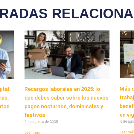
RADAS RELACION
Más d
ital:
Recargos laborales en 2025: lo
traba
mas,
que debes saber sobre los nuevos
benef
atos
pagos nocturnos, dominicales y
en vi
festivos
4 de ago
9 de agosto de 2025
Leer má
Leer más