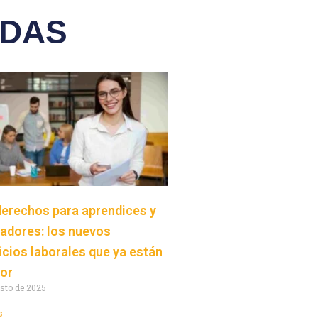
ADAS
erechos para aprendices y
jadores: los nuevos
icios laborales que ya están
gor
sto de 2025
s