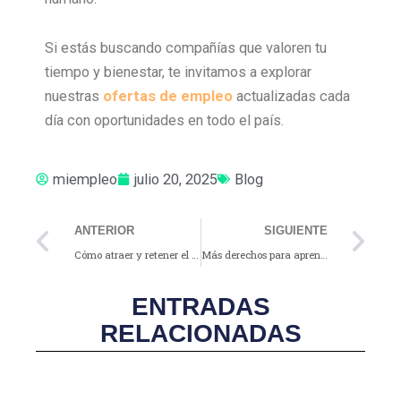
Si estás buscando compañías que valoren tu
tiempo y bienestar, te invitamos a explorar
nuestras
ofertas de empleo
actualizadas cada
día con oportunidades en todo el país.
miempleo
julio 20, 2025
Blog
Prev
Ne
ANTERIOR
SIGUIENTE
Cómo atraer y retener el talento joven en Colombia
Más derechos para aprendices y trabajadores: los nuevos beneficios laborales que ya están en vigor
ENTRADAS
RELACIONADAS