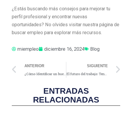
¿Estás buscando más consejos para mejorar tu
perfil profesional y encontrar nuevas
oportunidades? No olvides visitar nuestra página de
buscar empleo para explorar más recursos.
miempleo
diciembre 16, 2024
Blog
Prev
Ne
ANTERIOR
SIGUIENTE
¿Cómo Identificar un buen Administrador de Empresas?
El futuro del trabajo: Tendencias laborales emergentes y cómo adaptarse
ENTRADAS
RELACIONADAS