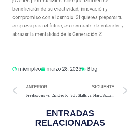
jóvenes profesionales, sino que también se
beneficiarán de su creatividad, innovación y
compromiso con el cambio. Si quieres preparar tu
empresa para el futuro, es momento de entender y
abrazar la mentalidad de la Generación Z.
miempleo
marzo 28, 2025
Blog
Prev
Ne
ANTERIOR
SIGUIENTE
Freelancers vs. Empleo Fijo: ¿Qué modalidad de trabajo te conviene más?
Soft Skills vs. Hard Skills: ¿Cuáles pesan más en el mercado laboral actual?
ENTRADAS
RELACIONADAS