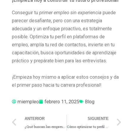
¡Empieza hoy a construir tu futuro profesional!
Conseguir tu
primer empleo sin experiencia
puede
parecer desafiante, pero con una estrategia
adecuada y un enfoque proactivo, es totalmente
posible. Optimiza tu perfil en plataformas de
empleo, amplía tu red de contactos, invierte en tu
capacitación, busca oportunidades de aprendizaje
práctico y prepárate bien para las entrevistas.
¡Empieza hoy mismo a aplicar estos consejos y da
el primer paso hacia tu carrera profesional!
miempleo
febrero 11, 2025
Blog
Prev
Ne
ANTERIOR
SIGUIENTE
¿Qué buscan las empresas en los candidatos hoy? Las claves para atraer la atención de los reclutadores
Cómo optimizar tu perfil en plataformas de empleo y aumentar tus oportunidades