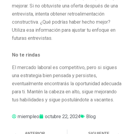
mejorar. Si no obtuviste una oferta después de una
entrevista, intenta obtener retroalimentación
constructiva. ¿Qué podrías haber hecho mejor?
Utiliza esa información para ajustar tu enfoque en
futuras entrevistas.
No te rindas
El mercado laboral es competitivo, pero si sigues
una estrategia bien pensada y persistes,
eventualmente encontrarás la oportunidad adecuada
para ti. Mantén la cabeza en alto, sigue mejorando
tus habilidades y sigue postulándote a vacantes.
miempleo
octubre 22, 2024
Blog
Prev
Ne
ANTERIOR
SIGUIENTE